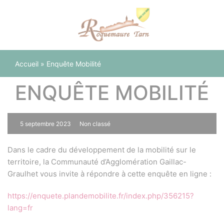
Panneau de gestion des cookies
Accueil
»
Enquête Mobilité
ENQUÊTE MOBILITÉ
5 septembre 2023
Non classé
0
Dans le cadre du développement de la mobilité sur le
territoire, la Communauté d’Agglomération Gaillac-
Graulhet vous invite à répondre à cette enquête en ligne :
https://enquete.plandemobilite.fr/index.php/356215?
lang=fr