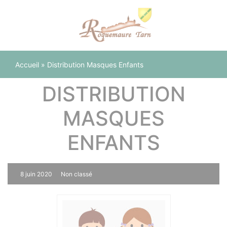
Panneau de gestion des cookies
Accueil
»
Distribution Masques Enfants
DISTRIBUTION
MASQUES
ENFANTS
8 juin 2020
Non classé
0