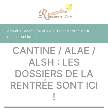
Panneau de gestion des cookies
Accueil
»
Cantine / ALAE / ALSH : Les dossiers de la
rentrée sont ici !
CANTINE / ALAE /
ALSH : LES
DOSSIERS DE LA
RENTRÉE SONT ICI
!