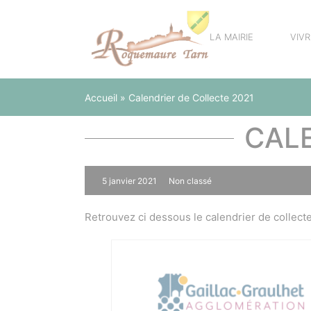
Panneau de gestion des cookies
LA MAIRIE
VIV
Accueil
»
Calendrier de Collecte 2021
CALE
5 janvier 2021
Non classé
0
Retrouvez ci dessous le calendrier de collect