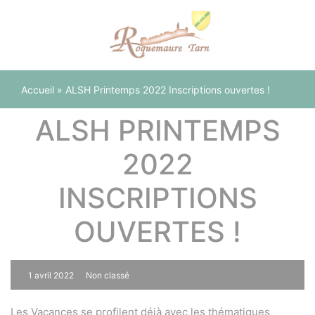
Panneau de gestion des cookies
Accueil
»
ALSH Printemps 2022 Inscriptions ouvertes !
ALSH PRINTEMPS
2022
INSCRIPTIONS
OUVERTES !
1 avril 2022
Non classé
0
Les Vacances se profilent déjà avec les thématiques