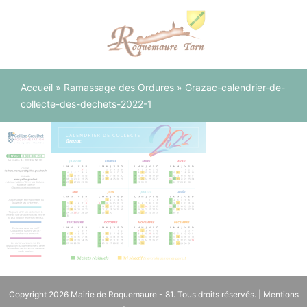
Panneau de gestion des cookies
Accueil
»
Ramassage des Ordures
»
Grazac-calendrier-de-
collecte-des-dechets-2022-1
Copyright 2026
Mairie de Roquemaure - 81
. Tous droits réservés. |
Mentions