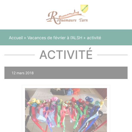
Panneau de gestion des cookies
Accueil
»
Vacances de février à l’ALSH
»
activité
ACTIVITÉ
12 mars 2018
0