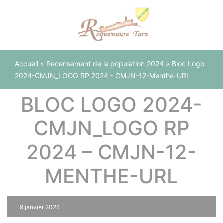
Panneau de gestion des cookies
Accueil
»
Recensement de la population 2024
»
Bloc Logo
2024-CMJN_LOGO RP 2024 – CMJN-12-Menthe-URL
BLOC LOGO 2024-
CMJN_LOGO RP
2024 – CMJN-12-
MENTHE-URL
9 janvier 2024
0