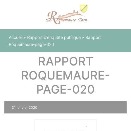
Panneau de gestion des cookies
Accueil
»
Rapport d’enquête publique
»
Rapport
Roquemaure-page-020
RAPPORT
ROQUEMAURE-
PAGE-020
31 janvier 2020
0