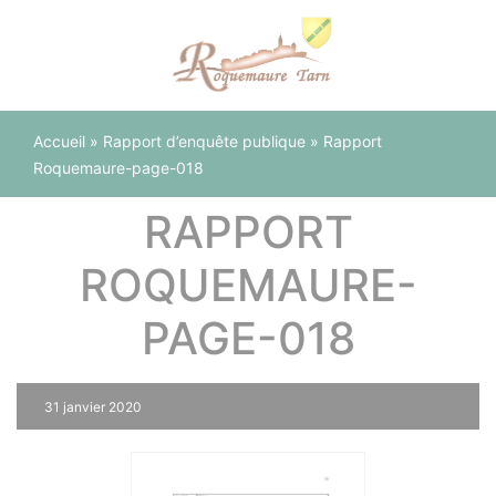
Panneau de gestion des cookies
Accueil
»
Rapport d’enquête publique
»
Rapport
Roquemaure-page-018
RAPPORT
ROQUEMAURE-
PAGE-018
31 janvier 2020
0