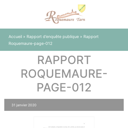
Panneau de gestion des cookies
Accueil
»
Rapport d’enquête publique
»
Rapport
Roquemaure-page-012
RAPPORT
ROQUEMAURE-
PAGE-012
31 janvier 2020
0