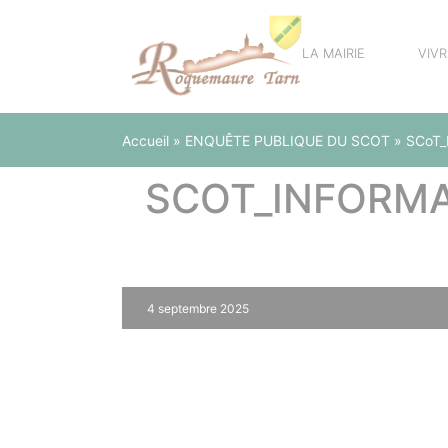
Panneau de gestion des cookies
LA MAIRIE
VIV
Accueil
»
ENQUÊTE PUBLIQUE DU SCOT
»
SCoT_I
SCOT_INFORMA
4 septembre 2025
0